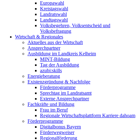
Europawahl
Kreistagswahl
Landratswahl
Landtagswahl
Volksbegehren, Volksentscheid und
Volksbefragung
Wirtschaft & Regionales
Aktuelles aus der Wirtschaft
Ansprechpartner
Ausbildung im Landkreis Kelheim
MINT-Bildung
Tag der Ausbildung
azubi:skills
Energieberatung
Existenzgründung & Nachfolge
Förderprogramme
Sprechtag im Landratsamt
Externe Ansprechpartner
Fachkräfte und Bildung
Frau im Beruf
Regionale Wirtschaftsplattform Karriere dahoam
Förderprogramme
Digitalbonus Bayern
Förderwegweiser
Regionalförderung