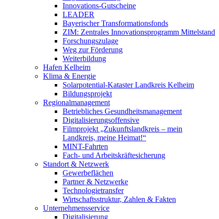
Innovations-Gutscheine
LEADER
Bayerischer Transformationsfonds
ZIM: Zentrales Innovationsprogramm Mittelstand
Forschungszulage
Weg zur Förderung
Weiterbildung
Hafen Kelheim
Klima & Energie
Solarpotential-Kataster Landkreis Kelheim
Bildungsprojekt
Regionalmanagement
Betriebliches Gesundheitsmanagement
Digitalisierungsoffensive
Filmprojekt „Zukunftslandkreis – mein
Landkreis, meine Heimat!“
MINT-Fahrten
Fach- und Arbeitskräftesicherung
Standort & Netzwerk
Gewerbeflächen
Partner & Netzwerke
Technologietransfer
Wirtschaftsstruktur, Zahlen & Fakten
Unternehmensservice
Digitalisierung