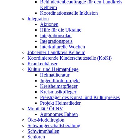
Behindertenbeauftragte für den Landkreis
Kelheim
Koordinationsstelle Inklusion
Integration
Aktionen
Hilfe für die Ukraine
Integrationsplan
Integrationspreis
Interkulturelle Wochen
Jobcenter Landkreis Kelheim
Koordinierende Kinderschutzstelle (KoKi)
Krankenhäuser
Kultur- und Heimatpflege
Heimatliteratur
Jugendförderprojekt
Kreisheimatpfleger
Kreismusikpfleger
Preisträger des Kunst- und Kulturpreises
Projekt Heimatlieder
Mobilität / ÖPNV
Autonomes Fahren
Öko-Modellregion
Schwangerschaftsberatung
Schwimmhallen
Senioren