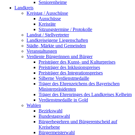
Seniorenheime
Landkreis
Kreistag / Ausschüsse
Ausschüsse
Kreisräte
Sitzungstermine / Protokolle
Landrat / Stellvertreter
Landkreiseigene Liegenschaften
Städte, Märkte und Gemeinden
Veranstaltungen
Verdiente Bürgerinnen und Bürger
Preisträger des Kunst- und Kulturpreises
Preisträger des Inklusionspreises
Preisträger des Integrationspreises
Silberne Verdienstmedaille
Träger des Ehrenzeichens des Bayerischen
Ministerpräsidenten
Träger des Ehrenringes des Landkreises Kelheim
Verdienstmedaille in Gold
Wahlen
Bezirkswahl
Bundestagswahl
Bürgerbegehren und Bürgerentscheid auf
Kreisebene
Bürgermeisterwahl