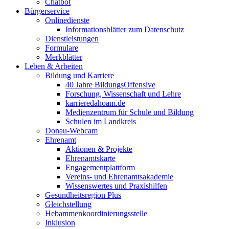
Chatbot
Bürgerservice
Onlinedienste
Informationsblätter zum Datenschutz
Dienstleistungen
Formulare
Merkblätter
Leben & Arbeiten
Bildung und Karriere
40 Jahre BildungsOffensive
Forschung, Wissenschaft und Lehre
karrieredahoam.de
Medienzentrum für Schule und Bildung
Schulen im Landkreis
Donau-Webcam
Ehrenamt
Aktionen & Projekte
Ehrenamtskarte
Engagementplattform
Vereins- und Ehrenamtsakademie
Wissenswertes und Praxishilfen
Gesundheitsregion Plus
Gleichstellung
Hebammenkoordinierungsstelle
Inklusion