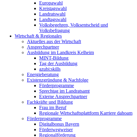
Europawahl
Kreistagswahl
Landratswahl
Landtagswahl
Volksbegehren, Volksentscheid und
Volksbefragung
Wirtschaft & Regionales
Aktuelles aus der Wirtschaft
Ansprechpartner
Ausbildung im Landkreis Kelheim
MINT-Bildung
Tag der Ausbildung
azubi:skills
Energieberatung
Existenzgründung & Nachfolge
Förderprogramme
Sprechtag im Landratsamt
Externe Ansprechpartner
Fachkräfte und Bildung
Frau im Beruf
Regionale Wirtschaftsplattform Karriere dahoam
Förderprogramme
Digitalbonus Bayern
Förderwegweiser
Regionalförderung