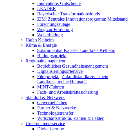
Innovations-Gutscheine
LEADER
Bayerischer Transformationsfonds
ZIM: Zentrales Innovationsprogramm Mittelstand
Forschungszulage
Weg zur Förderung
Weiterbildung
Hafen Kelheim
Klima & Energie
Solarpotential-Kataster Landkreis Kelheim
Bildungsprojekt
Regionalmanagement
Betriebliches Gesundheitsmanagement
Digitalisierungsoffensive
Filmprojekt „Zukunftslandkreis – mein
Landkreis, meine Heimat!“
MINT-Fahrten
Fach- und Arbeitskräftesicherung
Standort & Netzwerk
Gewerbeflächen
Partner & Netzwerke
Technologietransfer
Wirtschaftsstruktur, Zahlen & Fakten
Unternehmensservice
Digitalisierung