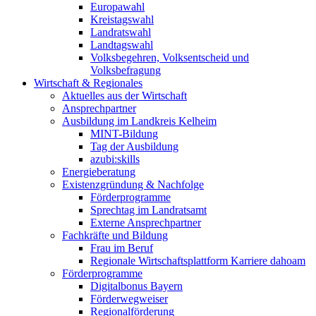
Europawahl
Kreistagswahl
Landratswahl
Landtagswahl
Volksbegehren, Volksentscheid und
Volksbefragung
Wirtschaft & Regionales
Aktuelles aus der Wirtschaft
Ansprechpartner
Ausbildung im Landkreis Kelheim
MINT-Bildung
Tag der Ausbildung
azubi:skills
Energieberatung
Existenzgründung & Nachfolge
Förderprogramme
Sprechtag im Landratsamt
Externe Ansprechpartner
Fachkräfte und Bildung
Frau im Beruf
Regionale Wirtschaftsplattform Karriere dahoam
Förderprogramme
Digitalbonus Bayern
Förderwegweiser
Regionalförderung