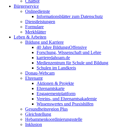
Chatbot
Bürgerservice
Onlinedienste
Informationsblätter zum Datenschutz
Dienstleistungen
Formulare
Merkblätter
Leben & Arbeiten
Bildung und Karriere
40 Jahre BildungsOffensive
Forschung, Wissenschaft und Lehre
karrieredahoam.de
Medienzentrum für Schule und Bildung
Schulen im Landkreis
Donau-Webcam
Ehrenamt
Aktionen & Projekte
Ehrenamtskarte
Engagementplattform
Vereins- und Ehrenamtsakademie
Wissenswertes und Praxishilfen
Gesundheitsregion Plus
Gleichstellung
Hebammenkoordinierungsstelle
Inklusion