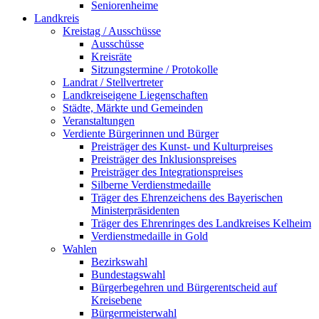
Seniorenheime
Landkreis
Kreistag / Ausschüsse
Ausschüsse
Kreisräte
Sitzungstermine / Protokolle
Landrat / Stellvertreter
Landkreiseigene Liegenschaften
Städte, Märkte und Gemeinden
Veranstaltungen
Verdiente Bürgerinnen und Bürger
Preisträger des Kunst- und Kulturpreises
Preisträger des Inklusionspreises
Preisträger des Integrationspreises
Silberne Verdienstmedaille
Träger des Ehrenzeichens des Bayerischen
Ministerpräsidenten
Träger des Ehrenringes des Landkreises Kelheim
Verdienstmedaille in Gold
Wahlen
Bezirkswahl
Bundestagswahl
Bürgerbegehren und Bürgerentscheid auf
Kreisebene
Bürgermeisterwahl