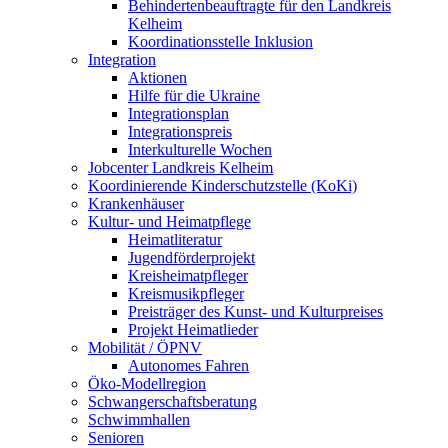
Behindertenbeauftragte für den Landkreis
Kelheim
Koordinationsstelle Inklusion
Integration
Aktionen
Hilfe für die Ukraine
Integrationsplan
Integrationspreis
Interkulturelle Wochen
Jobcenter Landkreis Kelheim
Koordinierende Kinderschutzstelle (KoKi)
Krankenhäuser
Kultur- und Heimatpflege
Heimatliteratur
Jugendförderprojekt
Kreisheimatpfleger
Kreismusikpfleger
Preisträger des Kunst- und Kulturpreises
Projekt Heimatlieder
Mobilität / ÖPNV
Autonomes Fahren
Öko-Modellregion
Schwangerschaftsberatung
Schwimmhallen
Senioren