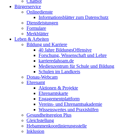
Chatbot
Bürgerservice
Onlinedienste
Informationsblätter zum Datenschutz
Dienstleistungen
Formulare
Merkblätter
Leben & Arbeiten
Bildung und Karriere
40 Jahre BildungsOffensive
Forschung, Wissenschaft und Lehre
karrieredahoam.de
Medienzentrum für Schule und Bildung
Schulen im Landkreis
Donau-Webcam
Ehrenamt
Aktionen & Projekte
Ehrenamtskarte
Engagementplattform
Vereins- und Ehrenamtsakademie
Wissenswertes und Praxishilfen
Gesundheitsregion Plus
Gleichstellung
Hebammenkoordinierungsstelle
Inklusion