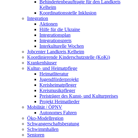
Behindertenbeauftragte für den Landkreis
Kelheim
Koordinationsstelle Inklusion
Integration
Aktionen
Hilfe für die Ukraine
Integrationsplan
Integrationspreis
Interkulturelle Wochen
Jobcenter Landkreis Kelheim
Koordinierende Kinderschutzstelle (KoKi)
Krankenhäuser
Kultur- und Heimatpflege
Heimatliteratur
Jugendförderprojekt
Kreisheimatpfleger
Kreismusikpfleger
Preisträger des Kunst- und Kulturpreises
Projekt Heimatlieder
Mobilität / ÖPNV
Autonomes Fahren
Öko-Modellregion
Schwangerschaftsberatung
Schwimmhallen
Senioren