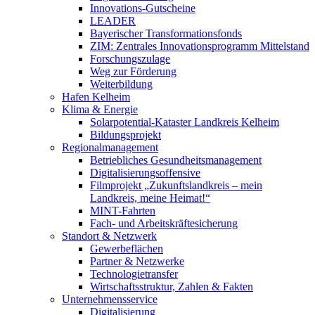
Innovations-Gutscheine
LEADER
Bayerischer Transformationsfonds
ZIM: Zentrales Innovationsprogramm Mittelstand
Forschungszulage
Weg zur Förderung
Weiterbildung
Hafen Kelheim
Klima & Energie
Solarpotential-Kataster Landkreis Kelheim
Bildungsprojekt
Regionalmanagement
Betriebliches Gesundheitsmanagement
Digitalisierungsoffensive
Filmprojekt „Zukunftslandkreis – mein
Landkreis, meine Heimat!“
MINT-Fahrten
Fach- und Arbeitskräftesicherung
Standort & Netzwerk
Gewerbeflächen
Partner & Netzwerke
Technologietransfer
Wirtschaftsstruktur, Zahlen & Fakten
Unternehmensservice
Digitalisierung