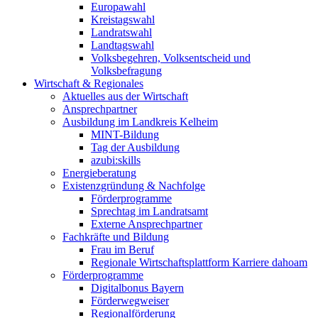
Europawahl
Kreistagswahl
Landratswahl
Landtagswahl
Volksbegehren, Volksentscheid und
Volksbefragung
Wirtschaft & Regionales
Aktuelles aus der Wirtschaft
Ansprechpartner
Ausbildung im Landkreis Kelheim
MINT-Bildung
Tag der Ausbildung
azubi:skills
Energieberatung
Existenzgründung & Nachfolge
Förderprogramme
Sprechtag im Landratsamt
Externe Ansprechpartner
Fachkräfte und Bildung
Frau im Beruf
Regionale Wirtschaftsplattform Karriere dahoam
Förderprogramme
Digitalbonus Bayern
Förderwegweiser
Regionalförderung