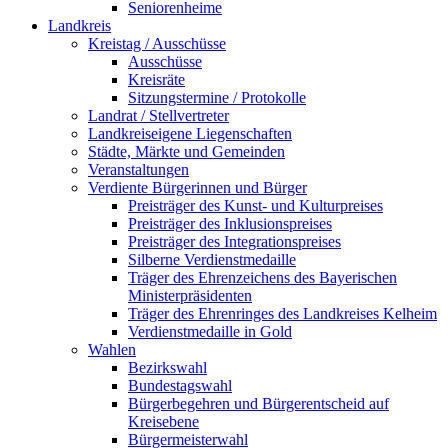
Seniorenheime
Landkreis
Kreistag / Ausschüsse
Ausschüsse
Kreisräte
Sitzungstermine / Protokolle
Landrat / Stellvertreter
Landkreiseigene Liegenschaften
Städte, Märkte und Gemeinden
Veranstaltungen
Verdiente Bürgerinnen und Bürger
Preisträger des Kunst- und Kulturpreises
Preisträger des Inklusionspreises
Preisträger des Integrationspreises
Silberne Verdienstmedaille
Träger des Ehrenzeichens des Bayerischen
Ministerpräsidenten
Träger des Ehrenringes des Landkreises Kelheim
Verdienstmedaille in Gold
Wahlen
Bezirkswahl
Bundestagswahl
Bürgerbegehren und Bürgerentscheid auf
Kreisebene
Bürgermeisterwahl