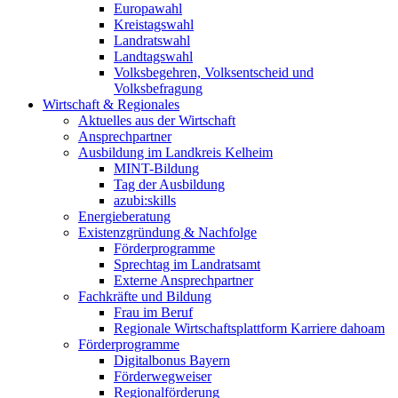
Europawahl
Kreistagswahl
Landratswahl
Landtagswahl
Volksbegehren, Volksentscheid und
Volksbefragung
Wirtschaft & Regionales
Aktuelles aus der Wirtschaft
Ansprechpartner
Ausbildung im Landkreis Kelheim
MINT-Bildung
Tag der Ausbildung
azubi:skills
Energieberatung
Existenzgründung & Nachfolge
Förderprogramme
Sprechtag im Landratsamt
Externe Ansprechpartner
Fachkräfte und Bildung
Frau im Beruf
Regionale Wirtschaftsplattform Karriere dahoam
Förderprogramme
Digitalbonus Bayern
Förderwegweiser
Regionalförderung