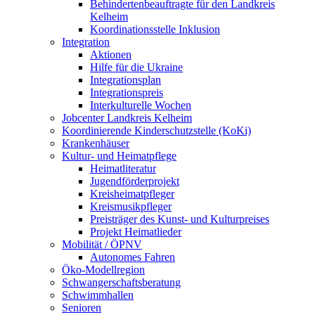
Behindertenbeauftragte für den Landkreis
Kelheim
Koordinationsstelle Inklusion
Integration
Aktionen
Hilfe für die Ukraine
Integrationsplan
Integrationspreis
Interkulturelle Wochen
Jobcenter Landkreis Kelheim
Koordinierende Kinderschutzstelle (KoKi)
Krankenhäuser
Kultur- und Heimatpflege
Heimatliteratur
Jugendförderprojekt
Kreisheimatpfleger
Kreismusikpfleger
Preisträger des Kunst- und Kulturpreises
Projekt Heimatlieder
Mobilität / ÖPNV
Autonomes Fahren
Öko-Modellregion
Schwangerschaftsberatung
Schwimmhallen
Senioren