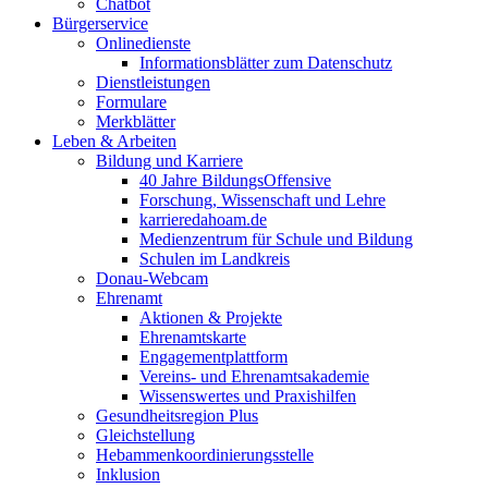
Chatbot
Bürgerservice
Onlinedienste
Informationsblätter zum Datenschutz
Dienstleistungen
Formulare
Merkblätter
Leben & Arbeiten
Bildung und Karriere
40 Jahre BildungsOffensive
Forschung, Wissenschaft und Lehre
karrieredahoam.de
Medienzentrum für Schule und Bildung
Schulen im Landkreis
Donau-Webcam
Ehrenamt
Aktionen & Projekte
Ehrenamtskarte
Engagementplattform
Vereins- und Ehrenamtsakademie
Wissenswertes und Praxishilfen
Gesundheitsregion Plus
Gleichstellung
Hebammenkoordinierungsstelle
Inklusion