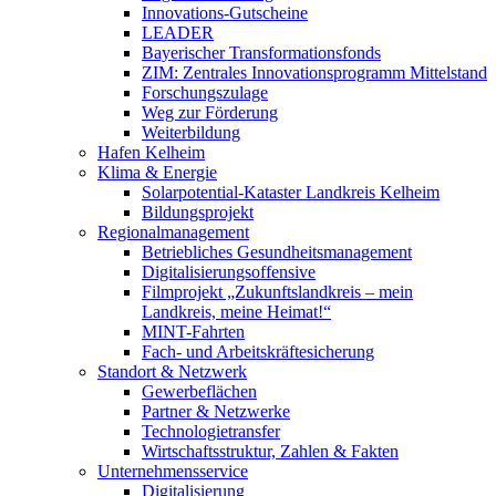
Innovations-Gutscheine
LEADER
Bayerischer Transformationsfonds
ZIM: Zentrales Innovationsprogramm Mittelstand
Forschungszulage
Weg zur Förderung
Weiterbildung
Hafen Kelheim
Klima & Energie
Solarpotential-Kataster Landkreis Kelheim
Bildungsprojekt
Regionalmanagement
Betriebliches Gesundheitsmanagement
Digitalisierungsoffensive
Filmprojekt „Zukunftslandkreis – mein
Landkreis, meine Heimat!“
MINT-Fahrten
Fach- und Arbeitskräftesicherung
Standort & Netzwerk
Gewerbeflächen
Partner & Netzwerke
Technologietransfer
Wirtschaftsstruktur, Zahlen & Fakten
Unternehmensservice
Digitalisierung