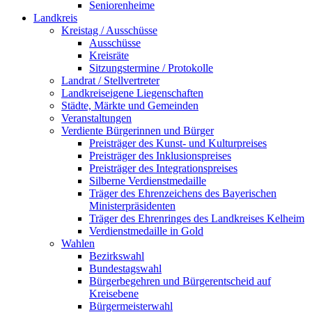
Seniorenheime
Landkreis
Kreistag / Ausschüsse
Ausschüsse
Kreisräte
Sitzungstermine / Protokolle
Landrat / Stellvertreter
Landkreiseigene Liegenschaften
Städte, Märkte und Gemeinden
Veranstaltungen
Verdiente Bürgerinnen und Bürger
Preisträger des Kunst- und Kulturpreises
Preisträger des Inklusionspreises
Preisträger des Integrationspreises
Silberne Verdienstmedaille
Träger des Ehrenzeichens des Bayerischen
Ministerpräsidenten
Träger des Ehrenringes des Landkreises Kelheim
Verdienstmedaille in Gold
Wahlen
Bezirkswahl
Bundestagswahl
Bürgerbegehren und Bürgerentscheid auf
Kreisebene
Bürgermeisterwahl