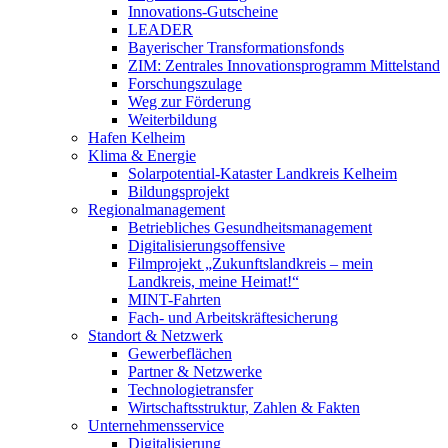
Innovations-Gutscheine
LEADER
Bayerischer Transformationsfonds
ZIM: Zentrales Innovationsprogramm Mittelstand
Forschungszulage
Weg zur Förderung
Weiterbildung
Hafen Kelheim
Klima & Energie
Solarpotential-Kataster Landkreis Kelheim
Bildungsprojekt
Regionalmanagement
Betriebliches Gesundheitsmanagement
Digitalisierungsoffensive
Filmprojekt „Zukunftslandkreis – mein
Landkreis, meine Heimat!“
MINT-Fahrten
Fach- und Arbeitskräftesicherung
Standort & Netzwerk
Gewerbeflächen
Partner & Netzwerke
Technologietransfer
Wirtschaftsstruktur, Zahlen & Fakten
Unternehmensservice
Digitalisierung