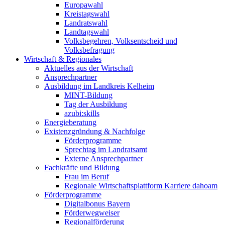
Europawahl
Kreistagswahl
Landratswahl
Landtagswahl
Volksbegehren, Volksentscheid und
Volksbefragung
Wirtschaft & Regionales
Aktuelles aus der Wirtschaft
Ansprechpartner
Ausbildung im Landkreis Kelheim
MINT-Bildung
Tag der Ausbildung
azubi:skills
Energieberatung
Existenzgründung & Nachfolge
Förderprogramme
Sprechtag im Landratsamt
Externe Ansprechpartner
Fachkräfte und Bildung
Frau im Beruf
Regionale Wirtschaftsplattform Karriere dahoam
Förderprogramme
Digitalbonus Bayern
Förderwegweiser
Regionalförderung