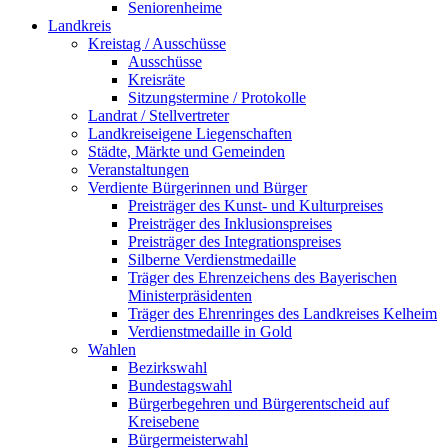
Seniorenheime
Landkreis
Kreistag / Ausschüsse
Ausschüsse
Kreisräte
Sitzungstermine / Protokolle
Landrat / Stellvertreter
Landkreiseigene Liegenschaften
Städte, Märkte und Gemeinden
Veranstaltungen
Verdiente Bürgerinnen und Bürger
Preisträger des Kunst- und Kulturpreises
Preisträger des Inklusionspreises
Preisträger des Integrationspreises
Silberne Verdienstmedaille
Träger des Ehrenzeichens des Bayerischen
Ministerpräsidenten
Träger des Ehrenringes des Landkreises Kelheim
Verdienstmedaille in Gold
Wahlen
Bezirkswahl
Bundestagswahl
Bürgerbegehren und Bürgerentscheid auf
Kreisebene
Bürgermeisterwahl