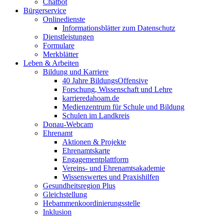
Chatbot
Bürgerservice
Onlinedienste
Informationsblätter zum Datenschutz
Dienstleistungen
Formulare
Merkblätter
Leben & Arbeiten
Bildung und Karriere
40 Jahre BildungsOffensive
Forschung, Wissenschaft und Lehre
karrieredahoam.de
Medienzentrum für Schule und Bildung
Schulen im Landkreis
Donau-Webcam
Ehrenamt
Aktionen & Projekte
Ehrenamtskarte
Engagementplattform
Vereins- und Ehrenamtsakademie
Wissenswertes und Praxishilfen
Gesundheitsregion Plus
Gleichstellung
Hebammenkoordinierungsstelle
Inklusion