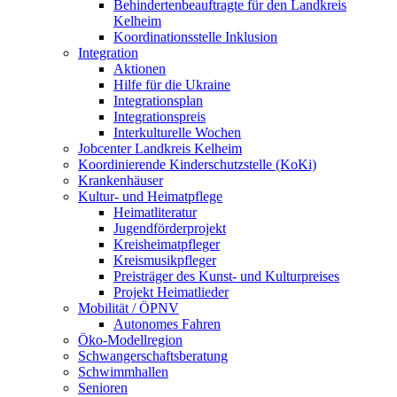
Behindertenbeauftragte für den Landkreis
Kelheim
Koordinationsstelle Inklusion
Integration
Aktionen
Hilfe für die Ukraine
Integrationsplan
Integrationspreis
Interkulturelle Wochen
Jobcenter Landkreis Kelheim
Koordinierende Kinderschutzstelle (KoKi)
Krankenhäuser
Kultur- und Heimatpflege
Heimatliteratur
Jugendförderprojekt
Kreisheimatpfleger
Kreismusikpfleger
Preisträger des Kunst- und Kulturpreises
Projekt Heimatlieder
Mobilität / ÖPNV
Autonomes Fahren
Öko-Modellregion
Schwangerschaftsberatung
Schwimmhallen
Senioren