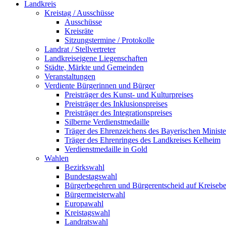
Landkreis
Kreistag / Ausschüsse
Ausschüsse
Kreisräte
Sitzungstermine / Protokolle
Landrat / Stellvertreter
Landkreiseigene Liegenschaften
Städte, Märkte und Gemeinden
Veranstaltungen
Verdiente Bürgerinnen und Bürger
Preisträger des Kunst- und Kulturpreises
Preisträger des Inklusionspreises
Preisträger des Integrationspreises
Silberne Verdienstmedaille
Träger des Ehrenzeichens des Bayerischen Ministe
Träger des Ehrenringes des Landkreises Kelheim
Verdienstmedaille in Gold
Wahlen
Bezirkswahl
Bundestagswahl
Bürgerbegehren und Bürgerentscheid auf Kreiseb
Bürgermeisterwahl
Europawahl
Kreistagswahl
Landratswahl