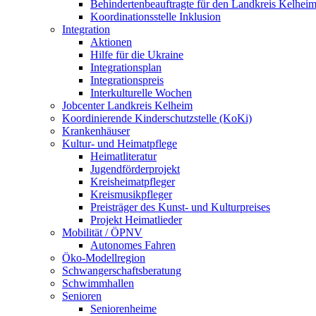
Behindertenbeauftragte für den Landkreis Kelhei
Koordinationsstelle Inklusion
Integration
Aktionen
Hilfe für die Ukraine
Integrationsplan
Integrationspreis
Interkulturelle Wochen
Jobcenter Landkreis Kelheim
Koordinierende Kinderschutzstelle (KoKi)
Krankenhäuser
Kultur- und Heimatpflege
Heimatliteratur
Jugendförderprojekt
Kreisheimatpfleger
Kreismusikpfleger
Preisträger des Kunst- und Kulturpreises
Projekt Heimatlieder
Mobilität / ÖPNV
Autonomes Fahren
Öko-Modellregion
Schwangerschaftsberatung
Schwimmhallen
Senioren
Seniorenheime