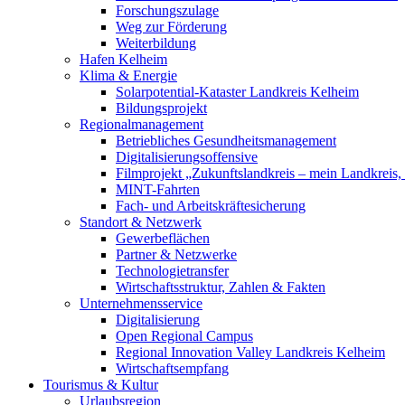
Forschungszulage
Weg zur Förderung
Weiterbildung
Hafen Kelheim
Klima & Energie
Solarpotential-Kataster Landkreis Kelheim
Bildungsprojekt
Regionalmanagement
Betriebliches Gesundheitsmanagement
Digitalisierungsoffensive
Filmprojekt „Zukunftslandkreis – mein Landkreis,
MINT-Fahrten
Fach- und Arbeitskräftesicherung
Standort & Netzwerk
Gewerbeflächen
Partner & Netzwerke
Technologietransfer
Wirtschaftsstruktur, Zahlen & Fakten
Unternehmensservice
Digitalisierung
Open Regional Campus
Regional Innovation Valley Landkreis Kelheim
Wirtschaftsempfang
Tourismus & Kultur
Urlaubsregion