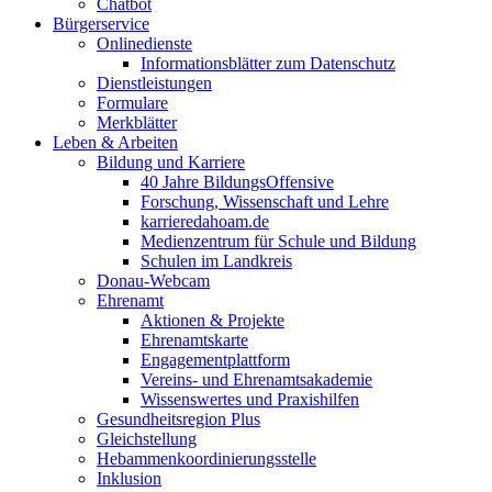
Chatbot
Bürgerservice
Onlinedienste
Informationsblätter zum Datenschutz
Dienstleistungen
Formulare
Merkblätter
Leben & Arbeiten
Bildung und Karriere
40 Jahre BildungsOffensive
Forschung, Wissenschaft und Lehre
karrieredahoam.de
Medienzentrum für Schule und Bildung
Schulen im Landkreis
Donau-Webcam
Ehrenamt
Aktionen & Projekte
Ehrenamtskarte
Engagementplattform
Vereins- und Ehrenamtsakademie
Wissenswertes und Praxishilfen
Gesundheitsregion Plus
Gleichstellung
Hebammenkoordinierungsstelle
Inklusion