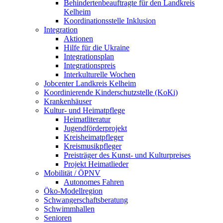
Behindertenbeauftragte für den Landkreis
Kelheim
Koordinationsstelle Inklusion
Integration
Aktionen
Hilfe für die Ukraine
Integrationsplan
Integrationspreis
Interkulturelle Wochen
Jobcenter Landkreis Kelheim
Koordinierende Kinderschutzstelle (KoKi)
Krankenhäuser
Kultur- und Heimatpflege
Heimatliteratur
Jugendförderprojekt
Kreisheimatpfleger
Kreismusikpfleger
Preisträger des Kunst- und Kulturpreises
Projekt Heimatlieder
Mobilität / ÖPNV
Autonomes Fahren
Öko-Modellregion
Schwangerschaftsberatung
Schwimmhallen
Senioren