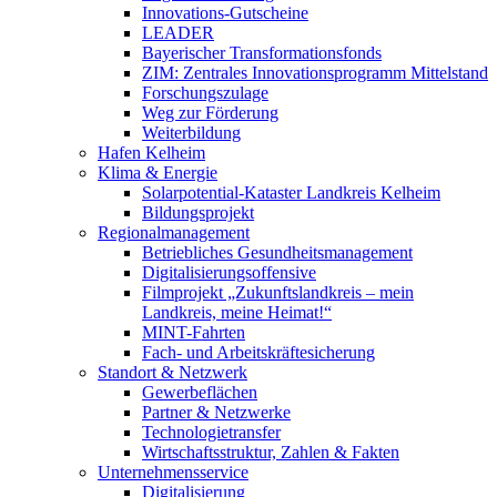
Innovations-Gutscheine
LEADER
Bayerischer Transformationsfonds
ZIM: Zentrales Innovationsprogramm Mittelstand
Forschungszulage
Weg zur Förderung
Weiterbildung
Hafen Kelheim
Klima & Energie
Solarpotential-Kataster Landkreis Kelheim
Bildungsprojekt
Regionalmanagement
Betriebliches Gesundheitsmanagement
Digitalisierungsoffensive
Filmprojekt „Zukunftslandkreis – mein
Landkreis, meine Heimat!“
MINT-Fahrten
Fach- und Arbeitskräftesicherung
Standort & Netzwerk
Gewerbeflächen
Partner & Netzwerke
Technologietransfer
Wirtschaftsstruktur, Zahlen & Fakten
Unternehmensservice
Digitalisierung