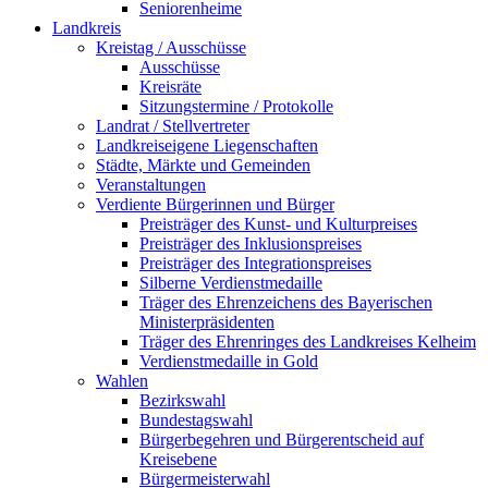
Seniorenheime
Landkreis
Kreistag / Ausschüsse
Ausschüsse
Kreisräte
Sitzungstermine / Protokolle
Landrat / Stellvertreter
Landkreiseigene Liegenschaften
Städte, Märkte und Gemeinden
Veranstaltungen
Verdiente Bürgerinnen und Bürger
Preisträger des Kunst- und Kulturpreises
Preisträger des Inklusionspreises
Preisträger des Integrationspreises
Silberne Verdienstmedaille
Träger des Ehrenzeichens des Bayerischen
Ministerpräsidenten
Träger des Ehrenringes des Landkreises Kelheim
Verdienstmedaille in Gold
Wahlen
Bezirkswahl
Bundestagswahl
Bürgerbegehren und Bürgerentscheid auf
Kreisebene
Bürgermeisterwahl