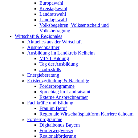
Europawahl
Kreistagswahl
Landratswahl
Landtagswahl
Volksbegehren, Volksentscheid und
Volksbefragung
Wirtschaft & Regionales
Aktuelles aus der Wirtschaft
Ansprechpartner
Ausbildung im Landkreis Kelheim
MINT-Bildung
Tag der Ausbildung
azubi:skills
Energieberatung
Existenzgründung & Nachfolge
Förderprogramme
Sprechtag im Landratsamt
Externe Ansprechpartner
Fachkräfte und Bildung
Frau im Beruf
Regionale Wirtschaftsplattform Karriere dahoam
Förderprogramme
Digitalbonus Bayern
Förderwegweiser
Regionalförderung