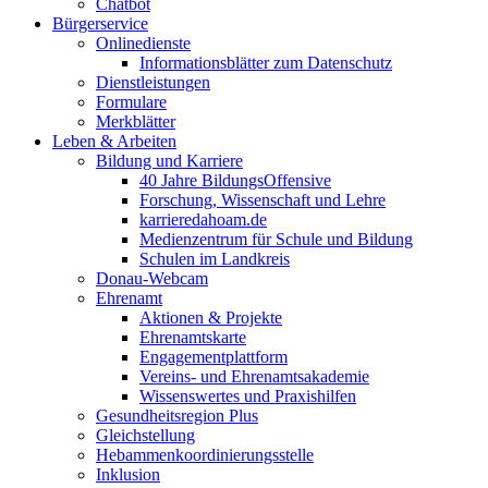
Chatbot
Bürgerservice
Onlinedienste
Informationsblätter zum Datenschutz
Dienstleistungen
Formulare
Merkblätter
Leben & Arbeiten
Bildung und Karriere
40 Jahre BildungsOffensive
Forschung, Wissenschaft und Lehre
karrieredahoam.de
Medienzentrum für Schule und Bildung
Schulen im Landkreis
Donau-Webcam
Ehrenamt
Aktionen & Projekte
Ehrenamtskarte
Engagementplattform
Vereins- und Ehrenamtsakademie
Wissenswertes und Praxishilfen
Gesundheitsregion Plus
Gleichstellung
Hebammenkoordinierungsstelle
Inklusion