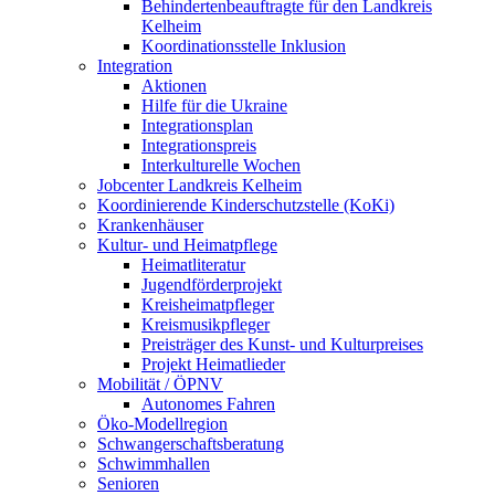
Behindertenbeauftragte für den Landkreis
Kelheim
Koordinationsstelle Inklusion
Integration
Aktionen
Hilfe für die Ukraine
Integrationsplan
Integrationspreis
Interkulturelle Wochen
Jobcenter Landkreis Kelheim
Koordinierende Kinderschutzstelle (KoKi)
Krankenhäuser
Kultur- und Heimatpflege
Heimatliteratur
Jugendförderprojekt
Kreisheimatpfleger
Kreismusikpfleger
Preisträger des Kunst- und Kulturpreises
Projekt Heimatlieder
Mobilität / ÖPNV
Autonomes Fahren
Öko-Modellregion
Schwangerschaftsberatung
Schwimmhallen
Senioren