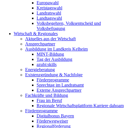
Europawahl
Kreistagswahl
Landratswahl
Landtagswahl
Volksbegehren, Volksentscheid und
Volksbefragung
Wirtschaft & Regionales
Aktuelles aus der Wirtschaft
Ansprechpartner
Ausbildung im Landkreis Kelheim
MINT-Bildung
Tag der Ausbildung
azubi:skills
Energieberatung
Existenzgründung & Nachfolge
Förderprogramme
Sprechtag im Landratsamt
Externe Ansprechpartner
Fachkräfte und Bildung
Frau im Beruf
Regionale Wirtschaftsplattform Karriere dahoam
Förderprogramme
Digitalbonus Bayern
Förderwegweiser
Regionalförderung