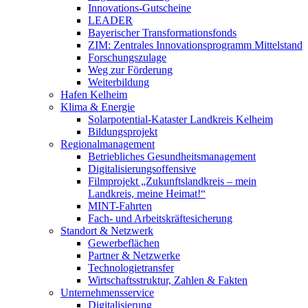
Innovations-Gutscheine
LEADER
Bayerischer Transformationsfonds
ZIM: Zentrales Innovationsprogramm Mittelstand
Forschungszulage
Weg zur Förderung
Weiterbildung
Hafen Kelheim
Klima & Energie
Solarpotential-Kataster Landkreis Kelheim
Bildungsprojekt
Regionalmanagement
Betriebliches Gesundheitsmanagement
Digitalisierungsoffensive
Filmprojekt „Zukunftslandkreis – mein
Landkreis, meine Heimat!“
MINT-Fahrten
Fach- und Arbeitskräftesicherung
Standort & Netzwerk
Gewerbeflächen
Partner & Netzwerke
Technologietransfer
Wirtschaftsstruktur, Zahlen & Fakten
Unternehmensservice
Digitalisierung