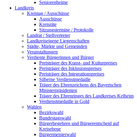
Seniorenheime
Landkreis
Kreistag / Ausschüsse
Ausschüsse
Kreisräte
Sitzungstermine / Protokolle
Landrat / Stellvertreter
Landkreiseigene Liegenschaften
Städte, Märkte und Gemeinden
Veranstaltungen
Verdiente Bürgerinnen und Bürger
Preisträger des Kunst- und Kulturpreises
Preisträger des Inklusionspreises
Preisträger des Integrationspreises
Silberne Verdienstmedaille
Träger des Ehrenzeichens des Bayerischen
Ministerpräsidenten
Träger des Ehrenringes des Landkreises Kelheim
Verdienstmedaille in Gold
Wahlen
Bezirkswahl
Bundestagswahl
Bürgerbegehren und Bürgerentscheid auf
Kreisebene
Bürgermeisterwahl