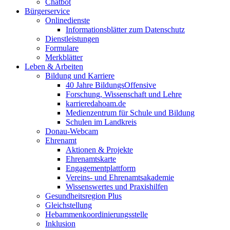
Chatbot
Bürgerservice
Onlinedienste
Informationsblätter zum Datenschutz
Dienstleistungen
Formulare
Merkblätter
Leben & Arbeiten
Bildung und Karriere
40 Jahre BildungsOffensive
Forschung, Wissenschaft und Lehre
karrieredahoam.de
Medienzentrum für Schule und Bildung
Schulen im Landkreis
Donau-Webcam
Ehrenamt
Aktionen & Projekte
Ehrenamtskarte
Engagementplattform
Vereins- und Ehrenamtsakademie
Wissenswertes und Praxishilfen
Gesundheitsregion Plus
Gleichstellung
Hebammenkoordinierungsstelle
Inklusion