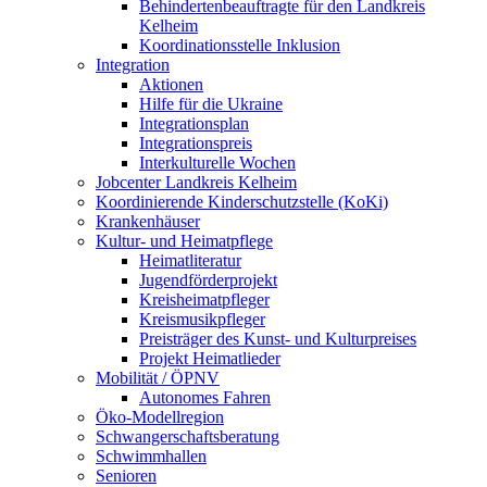
Behindertenbeauftragte für den Landkreis
Kelheim
Koordinationsstelle Inklusion
Integration
Aktionen
Hilfe für die Ukraine
Integrationsplan
Integrationspreis
Interkulturelle Wochen
Jobcenter Landkreis Kelheim
Koordinierende Kinderschutzstelle (KoKi)
Krankenhäuser
Kultur- und Heimatpflege
Heimatliteratur
Jugendförderprojekt
Kreisheimatpfleger
Kreismusikpfleger
Preisträger des Kunst- und Kulturpreises
Projekt Heimatlieder
Mobilität / ÖPNV
Autonomes Fahren
Öko-Modellregion
Schwangerschaftsberatung
Schwimmhallen
Senioren