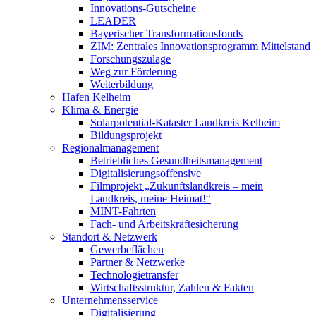
Innovations-Gutscheine
LEADER
Bayerischer Transformationsfonds
ZIM: Zentrales Innovationsprogramm Mittelstand
Forschungszulage
Weg zur Förderung
Weiterbildung
Hafen Kelheim
Klima & Energie
Solarpotential-Kataster Landkreis Kelheim
Bildungsprojekt
Regionalmanagement
Betriebliches Gesundheitsmanagement
Digitalisierungsoffensive
Filmprojekt „Zukunftslandkreis – mein
Landkreis, meine Heimat!“
MINT-Fahrten
Fach- und Arbeitskräftesicherung
Standort & Netzwerk
Gewerbeflächen
Partner & Netzwerke
Technologietransfer
Wirtschaftsstruktur, Zahlen & Fakten
Unternehmensservice
Digitalisierung