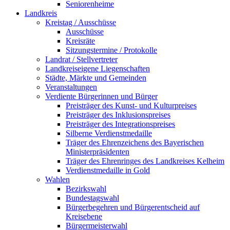
Seniorenheime
Landkreis
Kreistag / Ausschüsse
Ausschüsse
Kreisräte
Sitzungstermine / Protokolle
Landrat / Stellvertreter
Landkreiseigene Liegenschaften
Städte, Märkte und Gemeinden
Veranstaltungen
Verdiente Bürgerinnen und Bürger
Preisträger des Kunst- und Kulturpreises
Preisträger des Inklusionspreises
Preisträger des Integrationspreises
Silberne Verdienstmedaille
Träger des Ehrenzeichens des Bayerischen
Ministerpräsidenten
Träger des Ehrenringes des Landkreises Kelheim
Verdienstmedaille in Gold
Wahlen
Bezirkswahl
Bundestagswahl
Bürgerbegehren und Bürgerentscheid auf
Kreisebene
Bürgermeisterwahl