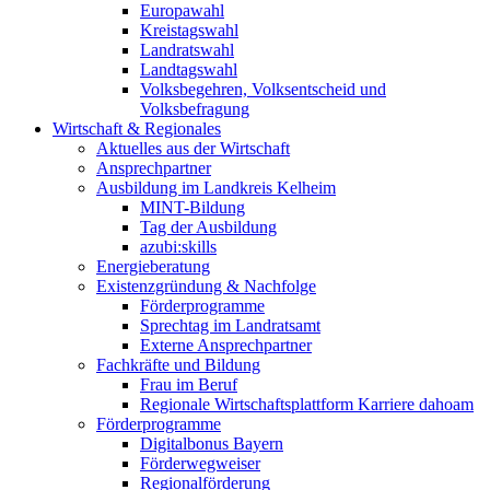
Europawahl
Kreistagswahl
Landratswahl
Landtagswahl
Volksbegehren, Volksentscheid und
Volksbefragung
Wirtschaft & Regionales
Aktuelles aus der Wirtschaft
Ansprechpartner
Ausbildung im Landkreis Kelheim
MINT-Bildung
Tag der Ausbildung
azubi:skills
Energieberatung
Existenzgründung & Nachfolge
Förderprogramme
Sprechtag im Landratsamt
Externe Ansprechpartner
Fachkräfte und Bildung
Frau im Beruf
Regionale Wirtschaftsplattform Karriere dahoam
Förderprogramme
Digitalbonus Bayern
Förderwegweiser
Regionalförderung