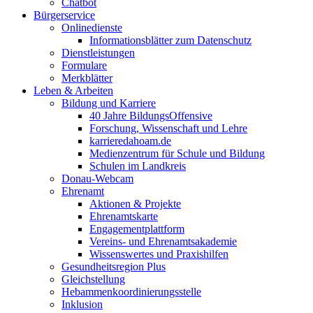
Chatbot
Bürgerservice
Onlinedienste
Informationsblätter zum Datenschutz
Dienstleistungen
Formulare
Merkblätter
Leben & Arbeiten
Bildung und Karriere
40 Jahre BildungsOffensive
Forschung, Wissenschaft und Lehre
karrieredahoam.de
Medienzentrum für Schule und Bildung
Schulen im Landkreis
Donau-Webcam
Ehrenamt
Aktionen & Projekte
Ehrenamtskarte
Engagementplattform
Vereins- und Ehrenamtsakademie
Wissenswertes und Praxishilfen
Gesundheitsregion Plus
Gleichstellung
Hebammenkoordinierungsstelle
Inklusion