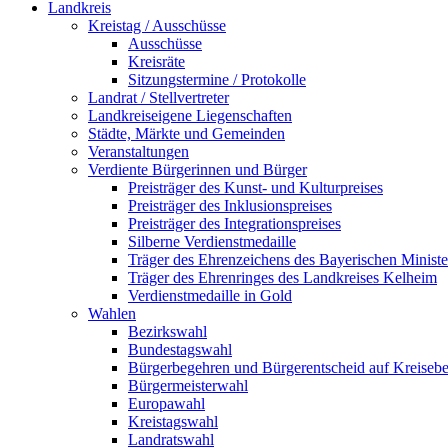
Landkreis
Kreistag / Ausschüsse
Ausschüsse
Kreisräte
Sitzungstermine / Protokolle
Landrat / Stellvertreter
Landkreiseigene Liegenschaften
Städte, Märkte und Gemeinden
Veranstaltungen
Verdiente Bürgerinnen und Bürger
Preisträger des Kunst- und Kulturpreises
Preisträger des Inklusionspreises
Preisträger des Integrationspreises
Silberne Verdienstmedaille
Träger des Ehrenzeichens des Bayerischen Ministe
Träger des Ehrenringes des Landkreises Kelheim
Verdienstmedaille in Gold
Wahlen
Bezirkswahl
Bundestagswahl
Bürgerbegehren und Bürgerentscheid auf Kreiseb
Bürgermeisterwahl
Europawahl
Kreistagswahl
Landratswahl