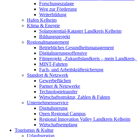
Forschungszulage
Weg zur Förderung
Weiterbildung
Hafen Kelheim
Klima & Energie
Solarpotential-Kataster Landkreis Kelheim
Bildungsprojekt
Regionalmanagement
Betriebliches Gesundheitsmanagement
Digitalisierungsoffensive
Filmprojekt „Zukunftslandkreis – mein Landkreis,
MINT-Fahrten
Fach- und Arbeitskräftesicherung
Standort & Netzwerk
Gewerbeflächen
Partner & Netzwerke
Technologietransfer
Wirtschaftsstruktur, Zahlen & Fakten
Unternehmensservice
Digitalisierung
Open Regional Campus
Regional Innovation Valley Landkreis Kelheim
Wirtschaftsempfang
Tourismus & Kultur
Urlaubsregion