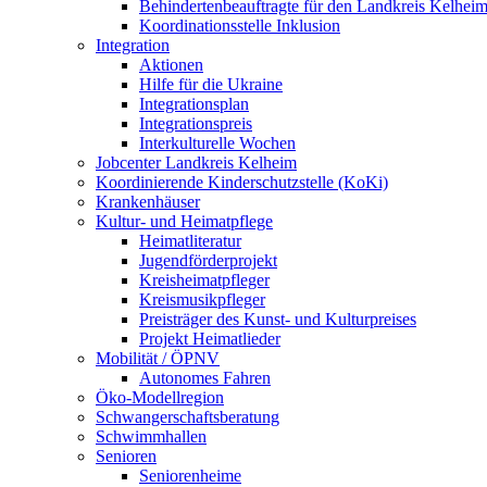
Behindertenbeauftragte für den Landkreis Kelhei
Koordinationsstelle Inklusion
Integration
Aktionen
Hilfe für die Ukraine
Integrationsplan
Integrationspreis
Interkulturelle Wochen
Jobcenter Landkreis Kelheim
Koordinierende Kinderschutzstelle (KoKi)
Krankenhäuser
Kultur- und Heimatpflege
Heimatliteratur
Jugendförderprojekt
Kreisheimatpfleger
Kreismusikpfleger
Preisträger des Kunst- und Kulturpreises
Projekt Heimatlieder
Mobilität / ÖPNV
Autonomes Fahren
Öko-Modellregion
Schwangerschaftsberatung
Schwimmhallen
Senioren
Seniorenheime