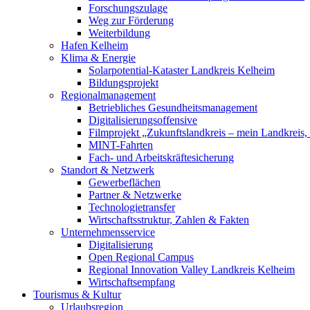
Forschungszulage
Weg zur Förderung
Weiterbildung
Hafen Kelheim
Klima & Energie
Solarpotential-Kataster Landkreis Kelheim
Bildungsprojekt
Regionalmanagement
Betriebliches Gesundheitsmanagement
Digitalisierungsoffensive
Filmprojekt „Zukunftslandkreis – mein Landkreis,
MINT-Fahrten
Fach- und Arbeitskräftesicherung
Standort & Netzwerk
Gewerbeflächen
Partner & Netzwerke
Technologietransfer
Wirtschaftsstruktur, Zahlen & Fakten
Unternehmensservice
Digitalisierung
Open Regional Campus
Regional Innovation Valley Landkreis Kelheim
Wirtschaftsempfang
Tourismus & Kultur
Urlaubsregion