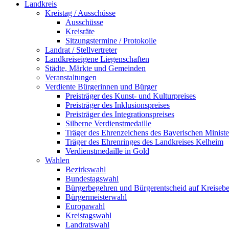
Landkreis
Kreistag / Ausschüsse
Ausschüsse
Kreisräte
Sitzungstermine / Protokolle
Landrat / Stellvertreter
Landkreiseigene Liegenschaften
Städte, Märkte und Gemeinden
Veranstaltungen
Verdiente Bürgerinnen und Bürger
Preisträger des Kunst- und Kulturpreises
Preisträger des Inklusionspreises
Preisträger des Integrationspreises
Silberne Verdienstmedaille
Träger des Ehrenzeichens des Bayerischen Ministe
Träger des Ehrenringes des Landkreises Kelheim
Verdienstmedaille in Gold
Wahlen
Bezirkswahl
Bundestagswahl
Bürgerbegehren und Bürgerentscheid auf Kreiseb
Bürgermeisterwahl
Europawahl
Kreistagswahl
Landratswahl