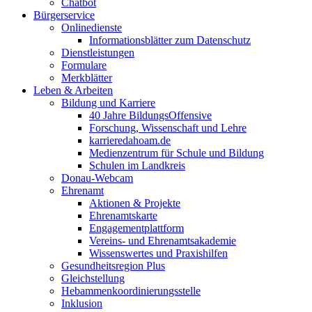
Chatbot
Bürgerservice
Onlinedienste
Informationsblätter zum Datenschutz
Dienstleistungen
Formulare
Merkblätter
Leben & Arbeiten
Bildung und Karriere
40 Jahre BildungsOffensive
Forschung, Wissenschaft und Lehre
karrieredahoam.de
Medienzentrum für Schule und Bildung
Schulen im Landkreis
Donau-Webcam
Ehrenamt
Aktionen & Projekte
Ehrenamtskarte
Engagementplattform
Vereins- und Ehrenamtsakademie
Wissenswertes und Praxishilfen
Gesundheitsregion Plus
Gleichstellung
Hebammenkoordinierungsstelle
Inklusion