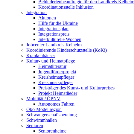
Behindertenbeauftragte für den Landkreis Kelhei
Koordinationsstelle Inklusion
Integration
Aktionen
Hilfe für die Ukraine
Integrationsplan
Integrationspreis
Interkulturelle Wochen
Jobcenter Landkreis Kelheim
Koordinierende Kinderschutzstelle (KoKi)
Krankenhäuser
Kultur- und Heimatpflege
Heimatliteratur
Jugendförderprojekt
Kreisheimatpfleger
Kreismusikpfleger
Preisträger des Kunst- und Kulturpreises
Projekt Heimatlieder
Mobilität / ÖPNV
Autonomes Fahren
Öko-Modellregion
Schwangerschaftsberatung
Schwimmhallen
Senioren
Seniorenheime