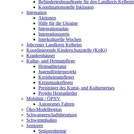
Behindertenbeauftragte für den Landkreis Kelhei
Koordinationsstelle Inklusion
Integration
Aktionen
Hilfe für die Ukraine
Integrationsplan
Integrationspreis
Interkulturelle Wochen
Jobcenter Landkreis Kelheim
Koordinierende Kinderschutzstelle (KoKi)
Krankenhäuser
Kultur- und Heimatpflege
Heimatliteratur
Jugendförderprojekt
Kreisheimatpfleger
Kreismusikpfleger
Preisträger des Kunst- und Kulturpreises
Projekt Heimatlieder
Mobilität / ÖPNV
Autonomes Fahren
Öko-Modellregion
Schwangerschaftsberatung
Schwimmhallen
Senioren
Seniorenheime