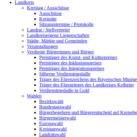
Landkreis
Kreistag / Ausschüsse
Ausschüsse
Kreisräte
Sitzungstermine / Protokolle
Landrat / Stellvertreter
Landkreiseigene Liegenschaften
Städte, Märkte und Gemeinden
Veranstaltungen
Verdiente Bürgerinnen und Bürger
Preisträger des Kunst- und Kulturpreises
Preisträger des Inklusionspreises
Preisträger des Integrationspreises
Silberne Verdienstmedaille
Träger des Ehrenzeichens des Bayerischen Ministe
Träger des Ehrenringes des Landkreises Kelheim
Verdienstmedaille in Gold
Wahlen
Bezirkswahl
Bundestagswahl
Bürgerbegehren und Bürgerentscheid auf Kreiseb
Bürgermeisterwahl
Europawahl
Kreistagswahl
Landratswahl