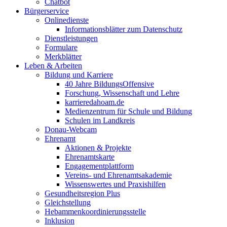
Chatbot
Bürgerservice
Onlinedienste
Informationsblätter zum Datenschutz
Dienstleistungen
Formulare
Merkblätter
Leben & Arbeiten
Bildung und Karriere
40 Jahre BildungsOffensive
Forschung, Wissenschaft und Lehre
karrieredahoam.de
Medienzentrum für Schule und Bildung
Schulen im Landkreis
Donau-Webcam
Ehrenamt
Aktionen & Projekte
Ehrenamtskarte
Engagementplattform
Vereins- und Ehrenamtsakademie
Wissenswertes und Praxishilfen
Gesundheitsregion Plus
Gleichstellung
Hebammenkoordinierungsstelle
Inklusion