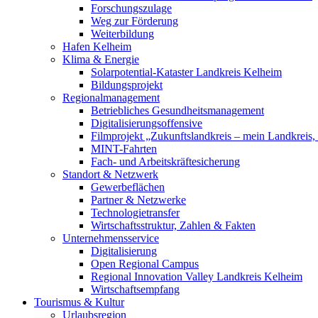
Forschungszulage
Weg zur Förderung
Weiterbildung
Hafen Kelheim
Klima & Energie
Solarpotential-Kataster Landkreis Kelheim
Bildungsprojekt
Regionalmanagement
Betriebliches Gesundheitsmanagement
Digitalisierungsoffensive
Filmprojekt „Zukunftslandkreis – mein Landkreis,
MINT-Fahrten
Fach- und Arbeitskräftesicherung
Standort & Netzwerk
Gewerbeflächen
Partner & Netzwerke
Technologietransfer
Wirtschaftsstruktur, Zahlen & Fakten
Unternehmensservice
Digitalisierung
Open Regional Campus
Regional Innovation Valley Landkreis Kelheim
Wirtschaftsempfang
Tourismus & Kultur
Urlaubsregion