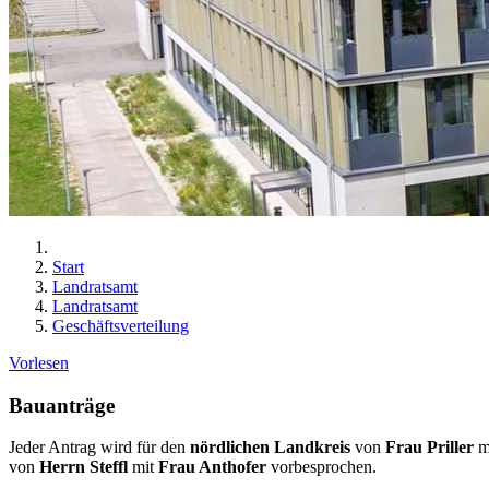
Start
Landratsamt
Landratsamt
Geschäftsverteilung
Vorlesen
Bauanträge
Jeder Antrag wird für den
nördlichen Landkreis
von
Frau Priller
m
von
Herrn Steffl
mit
Frau Anthofer
vorbesprochen.