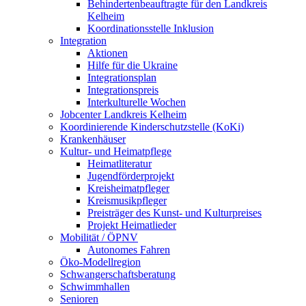
Behindertenbeauftragte für den Landkreis
Kelheim
Koordinationsstelle Inklusion
Integration
Aktionen
Hilfe für die Ukraine
Integrationsplan
Integrationspreis
Interkulturelle Wochen
Jobcenter Landkreis Kelheim
Koordinierende Kinderschutzstelle (KoKi)
Krankenhäuser
Kultur- und Heimatpflege
Heimatliteratur
Jugendförderprojekt
Kreisheimatpfleger
Kreismusikpfleger
Preisträger des Kunst- und Kulturpreises
Projekt Heimatlieder
Mobilität / ÖPNV
Autonomes Fahren
Öko-Modellregion
Schwangerschaftsberatung
Schwimmhallen
Senioren