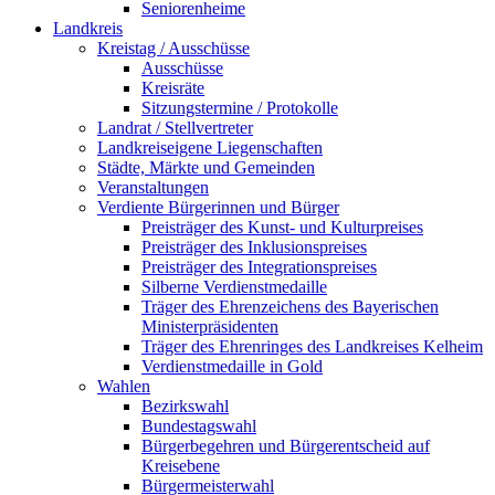
Seniorenheime
Landkreis
Kreistag / Ausschüsse
Ausschüsse
Kreisräte
Sitzungstermine / Protokolle
Landrat / Stellvertreter
Landkreiseigene Liegenschaften
Städte, Märkte und Gemeinden
Veranstaltungen
Verdiente Bürgerinnen und Bürger
Preisträger des Kunst- und Kulturpreises
Preisträger des Inklusionspreises
Preisträger des Integrationspreises
Silberne Verdienstmedaille
Träger des Ehrenzeichens des Bayerischen
Ministerpräsidenten
Träger des Ehrenringes des Landkreises Kelheim
Verdienstmedaille in Gold
Wahlen
Bezirkswahl
Bundestagswahl
Bürgerbegehren und Bürgerentscheid auf
Kreisebene
Bürgermeisterwahl