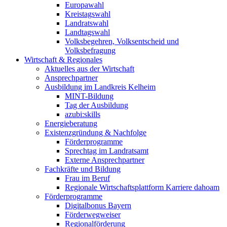
Europawahl
Kreistagswahl
Landratswahl
Landtagswahl
Volksbegehren, Volksentscheid und
Volksbefragung
Wirtschaft & Regionales
Aktuelles aus der Wirtschaft
Ansprechpartner
Ausbildung im Landkreis Kelheim
MINT-Bildung
Tag der Ausbildung
azubi:skills
Energieberatung
Existenzgründung & Nachfolge
Förderprogramme
Sprechtag im Landratsamt
Externe Ansprechpartner
Fachkräfte und Bildung
Frau im Beruf
Regionale Wirtschaftsplattform Karriere dahoam
Förderprogramme
Digitalbonus Bayern
Förderwegweiser
Regionalförderung