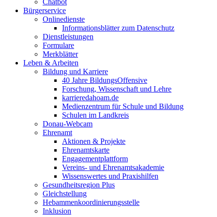
Chatbot
Bürgerservice
Onlinedienste
Informationsblätter zum Datenschutz
Dienstleistungen
Formulare
Merkblätter
Leben & Arbeiten
Bildung und Karriere
40 Jahre BildungsOffensive
Forschung, Wissenschaft und Lehre
karrieredahoam.de
Medienzentrum für Schule und Bildung
Schulen im Landkreis
Donau-Webcam
Ehrenamt
Aktionen & Projekte
Ehrenamtskarte
Engagementplattform
Vereins- und Ehrenamtsakademie
Wissenswertes und Praxishilfen
Gesundheitsregion Plus
Gleichstellung
Hebammenkoordinierungsstelle
Inklusion