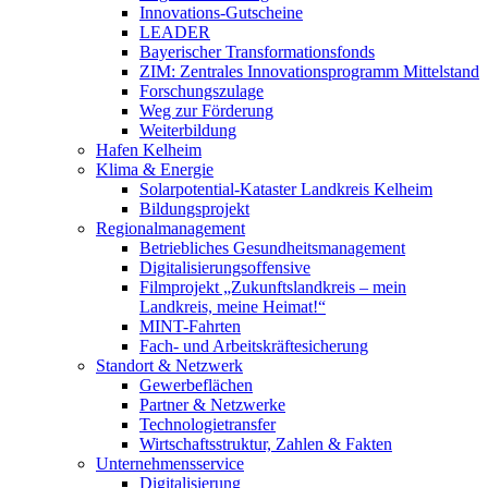
Innovations-Gutscheine
LEADER
Bayerischer Transformationsfonds
ZIM: Zentrales Innovationsprogramm Mittelstand
Forschungszulage
Weg zur Förderung
Weiterbildung
Hafen Kelheim
Klima & Energie
Solarpotential-Kataster Landkreis Kelheim
Bildungsprojekt
Regionalmanagement
Betriebliches Gesundheitsmanagement
Digitalisierungsoffensive
Filmprojekt „Zukunftslandkreis – mein
Landkreis, meine Heimat!“
MINT-Fahrten
Fach- und Arbeitskräftesicherung
Standort & Netzwerk
Gewerbeflächen
Partner & Netzwerke
Technologietransfer
Wirtschaftsstruktur, Zahlen & Fakten
Unternehmensservice
Digitalisierung