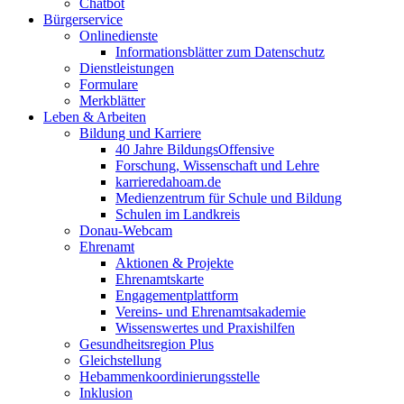
Chatbot
Bürgerservice
Onlinedienste
Informationsblätter zum Datenschutz
Dienstleistungen
Formulare
Merkblätter
Leben & Arbeiten
Bildung und Karriere
40 Jahre BildungsOffensive
Forschung, Wissenschaft und Lehre
karrieredahoam.de
Medienzentrum für Schule und Bildung
Schulen im Landkreis
Donau-Webcam
Ehrenamt
Aktionen & Projekte
Ehrenamtskarte
Engagementplattform
Vereins- und Ehrenamtsakademie
Wissenswertes und Praxishilfen
Gesundheitsregion Plus
Gleichstellung
Hebammenkoordinierungsstelle
Inklusion