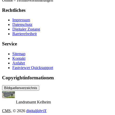
Online - Terminvereinbarungen
Rechtliches
Impressum
Datenschutz
Digitaler Zugang
Barrierefreiheit
Service
Sitemap
Kontakt
Anfahrt
Fastviewer Quicksupport
Copyrightinformationen
Bildquellenverzeichnis
Landratsamt Kelheim
CMS
, © 2026
digital
fabriX