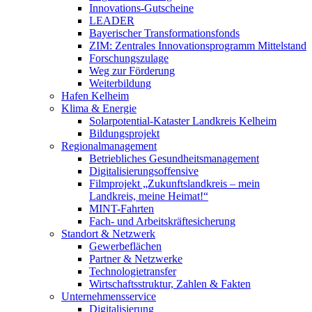
Innovations-Gutscheine
LEADER
Bayerischer Transformationsfonds
ZIM: Zentrales Innovationsprogramm Mittelstand
Forschungszulage
Weg zur Förderung
Weiterbildung
Hafen Kelheim
Klima & Energie
Solarpotential-Kataster Landkreis Kelheim
Bildungsprojekt
Regionalmanagement
Betriebliches Gesundheitsmanagement
Digitalisierungsoffensive
Filmprojekt „Zukunftslandkreis – mein
Landkreis, meine Heimat!“
MINT-Fahrten
Fach- und Arbeitskräftesicherung
Standort & Netzwerk
Gewerbeflächen
Partner & Netzwerke
Technologietransfer
Wirtschaftsstruktur, Zahlen & Fakten
Unternehmensservice
Digitalisierung