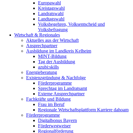
Europawahl
Kreistagswahl
Landratswahl
Landtagswahl
Volksbegehren, Volksentscheid und
Volksbefragung
Wirtschaft & Regionales
Aktuelles aus der Wirtschaft
Ansprechpartner
Ausbildung im Landkreis Kelheim
MINT-Bildung
Tag der Ausbildung
azubi:skills
Energieberatung
Existenzgründung & Nachfolge
Förderprogramme
Sprechtag im Landratsamt
Externe Ansprechpartner
Fachkräfte und Bildung
Frau im Beruf
Regionale Wirtschaftsplattform Karriere dahoam
Förderprogramme
Digitalbonus Bayern
Förderwegweiser
Regionalförderung