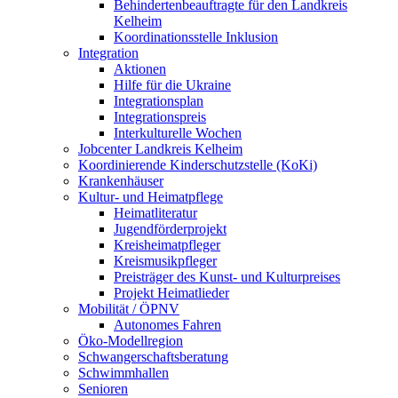
Behindertenbeauftragte für den Landkreis
Kelheim
Koordinationsstelle Inklusion
Integration
Aktionen
Hilfe für die Ukraine
Integrationsplan
Integrationspreis
Interkulturelle Wochen
Jobcenter Landkreis Kelheim
Koordinierende Kinderschutzstelle (KoKi)
Krankenhäuser
Kultur- und Heimatpflege
Heimatliteratur
Jugendförderprojekt
Kreisheimatpfleger
Kreismusikpfleger
Preisträger des Kunst- und Kulturpreises
Projekt Heimatlieder
Mobilität / ÖPNV
Autonomes Fahren
Öko-Modellregion
Schwangerschaftsberatung
Schwimmhallen
Senioren