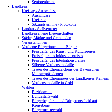
Seniorenheime
Landkreis
Kreistag / Ausschüsse
Ausschüsse
Kreisräte
Sitzungstermine / Protokolle
Landrat / Stellvertreter
Landkreiseigene Liegenschaften
Städte, Märkte und Gemeinden
Veranstaltungen
Verdiente Bürgerinnen und Bürger
Preisträger des Kunst- und Kulturpreises
Preisträger des Inklusionspreises
Preisträger des Integrationspreises
Silberne Verdienstmedaille
Träger des Ehrenzeichens des Bayerischen
Ministerpräsidenten
Träger des Ehrenringes des Landkreises Kelheim
Verdienstmedaille in Gold
Wahlen
Bezirkswahl
Bundestagswahl
Bürgerbegehren und Bürgerentscheid auf
Kreisebene
Bürgermeisterwahl