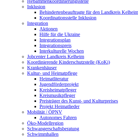
Hebammenkoordinierungsstelle
Inklusion
Behindertenbeauftragte für den Landkreis Kelhei
Koordinationsstelle Inklusion
Integration
Aktionen
Hilfe für die Ukraine
Integrationsplan
Integrationspreis
Interkulturelle Wochen
Jobcenter Landkreis Kelheim
Koordinierende Kinderschutzstelle (KoKi)
Krankenhäuser
Kultur- und Heimatpflege
Heimatliteratur
Jugendförderprojekt
Kreisheimatpfleger
Kreismusikpfleger
Preisträger des Kunst- und Kulturpreises
Projekt Heimatlieder
Mobilität / ÖPNV
Autonomes Fahren
Öko-Modellregion
Schwangerschaftsberatung
Schwimmhallen