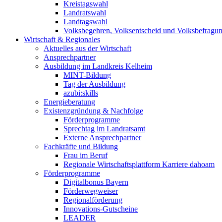
Kreistagswahl
Landratswahl
Landtagswahl
Volksbegehren, Volksentscheid und Volksbefragu
Wirtschaft & Regionales
Aktuelles aus der Wirtschaft
Ansprechpartner
Ausbildung im Landkreis Kelheim
MINT-Bildung
Tag der Ausbildung
azubi:skills
Energieberatung
Existenzgründung & Nachfolge
Förderprogramme
Sprechtag im Landratsamt
Externe Ansprechpartner
Fachkräfte und Bildung
Frau im Beruf
Regionale Wirtschaftsplattform Karriere dahoam
Förderprogramme
Digitalbonus Bayern
Förderwegweiser
Regionalförderung
Innovations-Gutscheine
LEADER