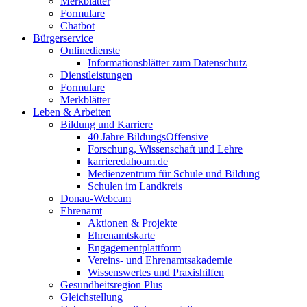
Merkblätter
Formulare
Chatbot
Bürgerservice
Onlinedienste
Informationsblätter zum Datenschutz
Dienstleistungen
Formulare
Merkblätter
Leben & Arbeiten
Bildung und Karriere
40 Jahre BildungsOffensive
Forschung, Wissenschaft und Lehre
karrieredahoam.de
Medienzentrum für Schule und Bildung
Schulen im Landkreis
Donau-Webcam
Ehrenamt
Aktionen & Projekte
Ehrenamtskarte
Engagementplattform
Vereins- und Ehrenamtsakademie
Wissenswertes und Praxishilfen
Gesundheitsregion Plus
Gleichstellung