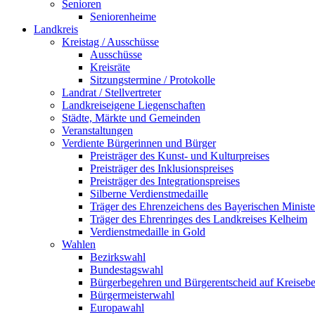
Senioren
Seniorenheime
Landkreis
Kreistag / Ausschüsse
Ausschüsse
Kreisräte
Sitzungstermine / Protokolle
Landrat / Stellvertreter
Landkreiseigene Liegenschaften
Städte, Märkte und Gemeinden
Veranstaltungen
Verdiente Bürgerinnen und Bürger
Preisträger des Kunst- und Kulturpreises
Preisträger des Inklusionspreises
Preisträger des Integrationspreises
Silberne Verdienstmedaille
Träger des Ehrenzeichens des Bayerischen Ministe
Träger des Ehrenringes des Landkreises Kelheim
Verdienstmedaille in Gold
Wahlen
Bezirkswahl
Bundestagswahl
Bürgerbegehren und Bürgerentscheid auf Kreiseb
Bürgermeisterwahl
Europawahl