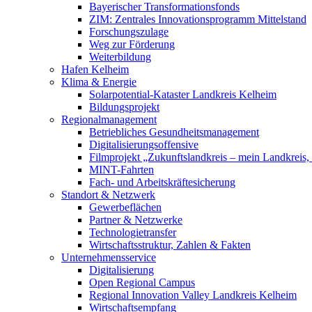
Bayerischer Transformationsfonds
ZIM: Zentrales Innovationsprogramm Mittelstand
Forschungszulage
Weg zur Förderung
Weiterbildung
Hafen Kelheim
Klima & Energie
Solarpotential-Kataster Landkreis Kelheim
Bildungsprojekt
Regionalmanagement
Betriebliches Gesundheitsmanagement
Digitalisierungsoffensive
Filmprojekt „Zukunftslandkreis – mein Landkreis,
MINT-Fahrten
Fach- und Arbeitskräftesicherung
Standort & Netzwerk
Gewerbeflächen
Partner & Netzwerke
Technologietransfer
Wirtschaftsstruktur, Zahlen & Fakten
Unternehmensservice
Digitalisierung
Open Regional Campus
Regional Innovation Valley Landkreis Kelheim
Wirtschaftsempfang