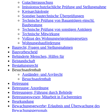
Gutachterausschuss
Imissionsschutzfachliche Prüfung und Stellungnahme
Kreisarchäologie
Sonstige bautechnische Überprüfungen
Technische Prüfung von Bauanträgen einschl.
Bauberatung
Technische Prüfung von sonstigen Anträgen
Technische Mitwirkung
Vollzug des Wohnungseigentumsgesetzes
Wohnungsbauförderung
Baurecht; Fragen und Stellungnahmen
Bauvorbescheid
Behinderte Menschen, Hilfen für
Beistandschaft
Bestattungsrecht
Besuchsaufenthalt
Ausländer- und Asylrecht
Besuchsaufenthalt
Betreuung
Betreuung; Anordnung
Betreuungen; Führung durch Behörde
Betreuungswesen; Mitarbeit in Fachgremien
Beurkundung
Bewachungsgewerbe; Erlaubnis und Überwachung des
Bewachungspersonals