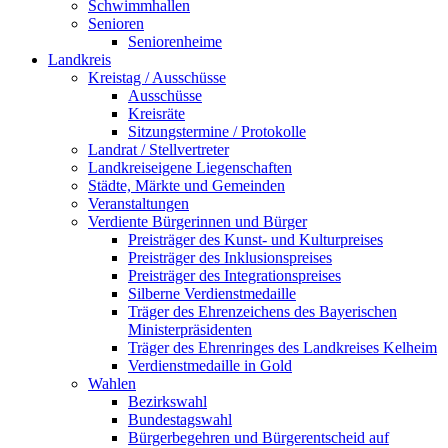
Schwimmhallen
Senioren
Seniorenheime
Landkreis
Kreistag / Ausschüsse
Ausschüsse
Kreisräte
Sitzungstermine / Protokolle
Landrat / Stellvertreter
Landkreiseigene Liegenschaften
Städte, Märkte und Gemeinden
Veranstaltungen
Verdiente Bürgerinnen und Bürger
Preisträger des Kunst- und Kulturpreises
Preisträger des Inklusionspreises
Preisträger des Integrationspreises
Silberne Verdienstmedaille
Träger des Ehrenzeichens des Bayerischen
Ministerpräsidenten
Träger des Ehrenringes des Landkreises Kelheim
Verdienstmedaille in Gold
Wahlen
Bezirkswahl
Bundestagswahl
Bürgerbegehren und Bürgerentscheid auf