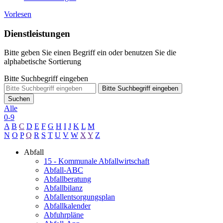
Vorlesen
Dienstleistungen
Bitte geben Sie einen Begriff ein oder benutzen Sie die
alphabetische Sortierung
Bitte Suchbegriff eingeben
Bitte Suchbegriff eingeben
Suchen
Alle
0-9
A
B
C
D
E
F
G
H
I
J
K
L
M
N
O
P
Q
R
S
T
U
V
W
X
Y
Z
Abfall
15 - Kommunale Abfallwirtschaft
Abfall-ABC
Abfallberatung
Abfallbilanz
Abfallentsorgungsplan
Abfallkalender
Abfuhrpläne