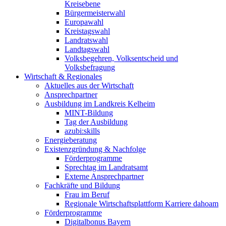
Kreisebene
Bürgermeisterwahl
Europawahl
Kreistagswahl
Landratswahl
Landtagswahl
Volksbegehren, Volksentscheid und
Volksbefragung
Wirtschaft & Regionales
Aktuelles aus der Wirtschaft
Ansprechpartner
Ausbildung im Landkreis Kelheim
MINT-Bildung
Tag der Ausbildung
azubi:skills
Energieberatung
Existenzgründung & Nachfolge
Förderprogramme
Sprechtag im Landratsamt
Externe Ansprechpartner
Fachkräfte und Bildung
Frau im Beruf
Regionale Wirtschaftsplattform Karriere dahoam
Förderprogramme
Digitalbonus Bayern