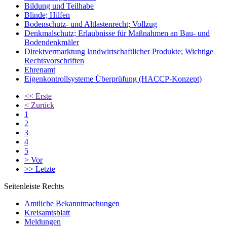
Bildung und Teilhabe
Blinde; Hilfen
Bodenschutz- und Altlastenrecht; Vollzug
Denkmalschutz; Erlaubnisse für Maßnahmen an Bau- und
Bodendenkmäler
Direktvermarktung landwirtschaftlicher Produkte; Wichtige
Rechtsvorschriften
Ehrenamt
Eigenkontrollsysteme Überprüfung (HACCP-Konzept)
<<
Erste
<
Zurück
1
2
3
4
5
>
Vor
>>
Letzte
Seitenleiste Rechts
Amtliche Bekanntmachungen
Kreisamtsblatt
Meldungen