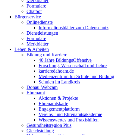
Merkblätter
Formulare
Chatbot
Bürgerservice
Onlinedienste
Informationsblätter zum Datenschutz
Dienstleistungen
Formulare
Merkblätter
Leben & Arbeiten
Bildung und Karriere
40 Jahre BildungsOffensive
Forschung, Wissenschaft und Lehre
karrieredahoam.de
Medienzentrum für Schule und Bildung
Schulen im Landkreis
Donau-Webcam
Ehrenamt
Aktionen & Projekte
Ehrenamtskarte
Engagementplattform
Vereins- und Ehrenamtsakademie
Wissenswertes und Praxishilfen
Gesundheitsregion Plus
Gleichstellung