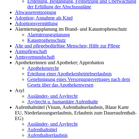
Erstellung, Bestätigung, Festsetzung und Überwachung
der Erfüllung der Abschusspläne
Abwasserentsorgung
Adoption; Annahme als Kind
Adoptionsvermittlung
Alarmierungsplanung im Brand- und Katastrophenschutz
Alarmierungsplanung
Katastrophenschutz
Alte und pflegebedürftige Menschen; Hilfe zur Pflege
Amtspflegschaft
Amtsvormundschaft
Apothekerinnen und Apotheker; Approbation
Apothekenrecht
Erteilung einer Apothekenbetriebserlaubnis
Genehmigung eines Versorgungsvertrages nach dem
Gesetz über das Apothekenwesen
Asyl
Ausländer- und Asylrecht
Asylrecht u. humanitäre Aufenthalte
Aufenthaltstitel (Visum, Aufenthaltserlaubnis, Blaue Karte
EU, Niederlassungserlaubnis, Erlaubnis zum Daueraufenthalt-
EG)
Ausländer- und Asylrecht
Aufenthaltstitel
Aufenthaltserlaubnis