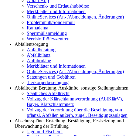
Abfall-App
Verschenk- und Erdaushubbörse
Merkblätter und Informationen
OnlineServices (An- /Abmeldungen, Änderungen)
Problemmüll/Sondermüll
Ramadama
Sperrmüllanmeldung
Wertstoffhöfe/-zentren
Abfallentsorgung
Abfallberatung
Abfallbilanz
Abfuhrpläne
Merkblätter und Informationen
OnlineServices (An- /Abmeldungen, Änderungen)
Satzungen und Gebühren
Tierkörperbeseitigung
Abfallrecht; Beratung, Auskünfte, sonstige Stellungnahmen
Staatliches Abfallrecht
Vollzug der Klärschlammverordnung (AbfKlärV),
Bayer. Klärschlammnetz
Vollzug der Verordnung über die Beseitigung von
pflanzl. Abfällen außerh. zugel. Beseitigungsanlagen
Abschusspläne; Erstellung, Bestätigung, Festsetzung und
Überwachung der Erfüllung
Jagd und Fischerei