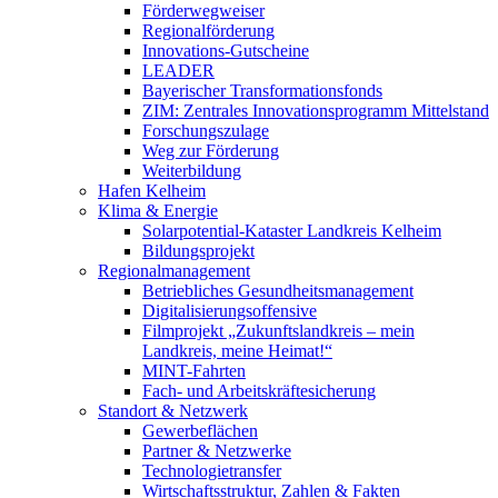
Förderwegweiser
Regionalförderung
Innovations-Gutscheine
LEADER
Bayerischer Transformationsfonds
ZIM: Zentrales Innovationsprogramm Mittelstand
Forschungszulage
Weg zur Förderung
Weiterbildung
Hafen Kelheim
Klima & Energie
Solarpotential-Kataster Landkreis Kelheim
Bildungsprojekt
Regionalmanagement
Betriebliches Gesundheitsmanagement
Digitalisierungsoffensive
Filmprojekt „Zukunftslandkreis – mein
Landkreis, meine Heimat!“
MINT-Fahrten
Fach- und Arbeitskräftesicherung
Standort & Netzwerk
Gewerbeflächen
Partner & Netzwerke
Technologietransfer
Wirtschaftsstruktur, Zahlen & Fakten