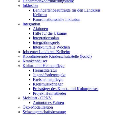
Hebammenkoordinierungsstelle
Inklusion
Behindertenbeauftragte für den Landkreis
Kelheim
Koordinationsstelle Inklusion
Integration
Aktionen
Hilfe für die Ukraine
Integrationsplan
Integrationspreis
Interkulturelle Wochen
Jobcenter Landkreis Kelheim
Koordinierende Kinderschutzstelle (KoKi)
Krankenhäuser
Kultur- und Heimatpflege
Heimatliteratur
Jugendförderprojekt
Kreisheimatpfleger
Kreismusikpfleger
Preisträger des Kunst- und Kulturpreises
Projekt Heimatlieder
Mobilität / ÖPNV
Autonomes Fahren
Öko-Modellregion
Schwangerschaftsberatung